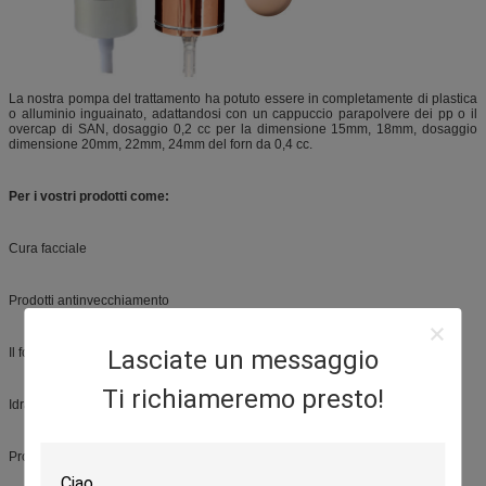
La nostra pompa del trattamento ha potuto essere in completamente di plastica
o alluminio inguainato, adattandosi con un cappuccio parapolvere dei pp o il
overcap di SAN, dosaggio 0,2 cc per la dimensione 15mm, 18mm, dosaggio
dimensione 20mm, 22mm, 24mm del forn da 0,4 cc.
Per i vostri prodotti come:
Cura facciale
Prodotti antinvecchiamento
Il fondamento screma
Lasciate un messaggio
Ti richiameremo presto!
Idratante
Prodotti di contorno dell'occhio