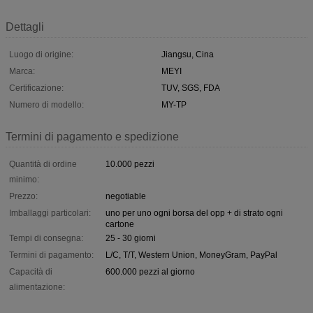
Dettagli
Luogo di origine:
Jiangsu, Cina
Marca:
MEYI
Certificazione:
TUV, SGS, FDA
Numero di modello:
MY-TP
Termini di pagamento e spedizione
Quantità di ordine
10.000 pezzi
minimo:
Prezzo:
negotiable
Imballaggi particolari:
uno per uno ogni borsa del opp + di strato ogni
cartone
Tempi di consegna:
25 - 30 giorni
Termini di pagamento:
L/C, T/T, Western Union, MoneyGram, PayPal
Capacità di
600.000 pezzi al giorno
alimentazione: