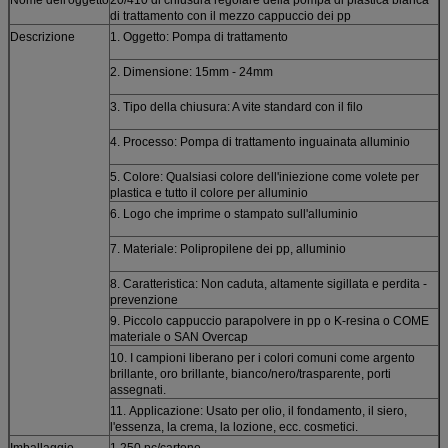
di trattamento con il mezzo cappuccio dei pp
Descrizione
1. Oggetto: Pompa di trattamento
2. Dimensione: 15mm - 24mm
3. Tipo della chiusura: A vite standard con il filo
4. Processo: Pompa di trattamento inguainata alluminio
5. Colore: Qualsiasi colore dell'iniezione come volete per
plastica e tutto il colore per alluminio
6. Logo che imprime o stampato sull'alluminio
7. Materiale: Polipropilene dei pp, alluminio
8. Caratteristica: Non caduta, altamente sigillata e perdita -
prevenzione
9. Piccolo cappuccio parapolvere in pp o K-resina o COME
materiale o SAN Overcap
10. I campioni liberano per i colori comuni come argento
brillante, oro brillante, bianco/nero/trasparente, porti
assegnati.
11.
Applicazione:
Usato per olio, il fondamento, il siero,
l'essenza, la crema, la lozione, ecc. cosmetici.
Imballaggio
1.250 pc/cartone