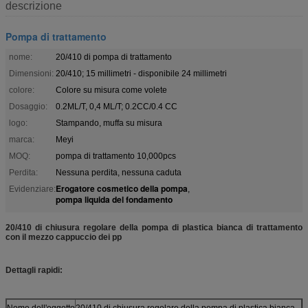
descrizione
Pompa di trattamento
nome:
20/410 di pompa di trattamento
Dimensioni:
20/410; 15 millimetri - disponibile 24 millimetri
colore:
Colore su misura come volete
Dosaggio:
0.2ML/T, 0,4 ML/T; 0.2CC/0.4 CC
logo:
Stampando, muffa su misura
marca:
Meyi
MOQ:
pompa di trattamento 10,000pcs
Perdita:
Nessuna perdita, nessuna caduta
Erogatore cosmetico della pompa
Evidenziare:
,
pompa liquida del fondamento
20/410 di chiusura regolare della pompa di plastica bianca di trattamento
con il mezzo cappuccio dei pp
Dettagli rapidi:
Nome dell'oggetto
20/410 di chiusura regolare della pompa di plastica bianca