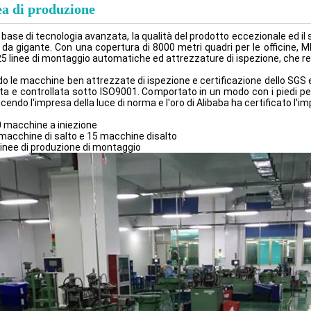
ea di produzione
i base di tecnologia avanzata, la qualità del prodotto eccezionale ed il
 da gigante. Con una copertura di 8000 metri quadri per le officine, ME
25 linee di montaggio automatiche ed attrezzature di ispezione, che r
o le macchine ben attrezzate di ispezione e certificazione dello SGS e 
ta e controllata sotto ISO9001. Comportato in un modo con i piedi pe
cendo l'impresa della luce di norma e l'oro di Alibaba ha certificato l'i
0 macchine a iniezione
 macchine di salto e 15 macchine disalto
 linee di produzione di montaggio