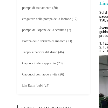
Lin
pompa di trattamento
(50)
Sul d
passi
erogatore della pompa della lozione
(17)
150, 
Avend
pompa del sapone della schiuma
(7)
guida
produ
Pompa dello spruzzo di innesco
(23)
1. 12
2. 15
3. 25
Tappo superiore del disco
(46)
Cappuccio del cappuccio
(20)
Cappucci con tappo a vite
(26)
Lip Balm Tubi
(24)