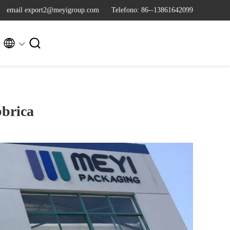
email export2@meyigroup.com
Telefono: 86--13861642099


bbrica