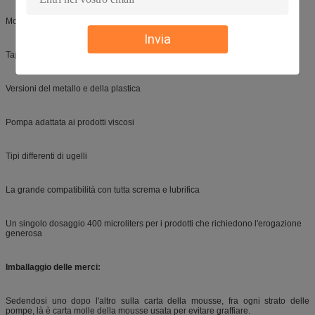
Molto piacevole usare
Invia
Tappo di protezione
Versioni del metallo e della plastica
Pompa adattata ai prodotti viscosi
Tipi differenti di ugelli
La grande compatibilità con tutta screma e lubrifica
Un singolo dosaggio 400 microliters per i prodotti che richiedono l'erogazione
generosa
Imballaggio delle merci:
Sedendosi uno dopo l'altro sulla carta della mousse, fra ogni strato delle
pompe, là è carta molle della mousse usata per evitare graffiare.