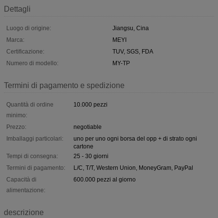
Dettagli
Luogo di origine:
Jiangsu, Cina
Marca:
MEYI
Certificazione:
TUV, SGS, FDA
Numero di modello:
MY-TP
Termini di pagamento e spedizione
Quantità di ordine
10.000 pezzi
minimo:
Prezzo:
negotiable
Imballaggi particolari:
uno per uno ogni borsa del opp + di strato ogni
cartone
Tempi di consegna:
25 - 30 giorni
Termini di pagamento:
L/C, T/T, Western Union, MoneyGram, PayPal
Capacità di
600.000 pezzi al giorno
alimentazione:
descrizione