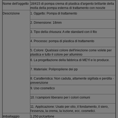
Nome dell'oggetto
18/415 di pompa crema di plastica d'argento brillante della
molla della pompa esterna di trattamento con noozle
Descrizione
1. Oggetto: Pompa di trattamento
2. Dimensione: 18mm
3. Tipo della chiusura: A vite standard con il filo
4. Processo: pompa di plastica di trattamento
5. Colore: Qualsiasi colore dell'iniezione come volete per
plastica e tutto il colore per alluminio
6. La progettazione della fabbrica di MEYI e lo produce.
7. Materiale: Polipropilene dei pp
8. Caratteristica: Non caduta, altamente sigillata e perdita -
prevenzione
9. Uso cosmetico
10. I campioni liberano per i colori comuni
11.
Applicazione:
Usato per olio, il fondamento, il siero,
l'essenza, la crema, la lozione, ecc. cosmetici.
Imballaggio
1.250 pc/cartone