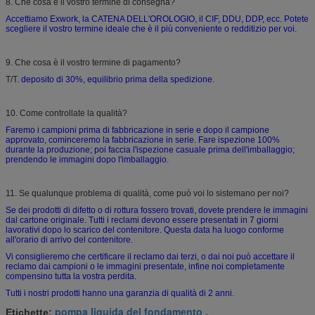
8. Che cosa è il vostro termine di consegna?
Accettiamo Exwork, la CATENA DELL'OROLOGIO, il CIF, DDU, DDP, ecc. Potete
scegliere il vostro termine ideale che è il più conveniente o redditizio per voi.
9. Che cosa è il vostro termine di pagamento?
T/T.
deposito di 30%, equilibrio prima della spedizione.
10. Come controllate la qualità?
Faremo i campioni prima di fabbricazione in serie e dopo il campione
approvato, cominceremo la fabbricazione in serie. Fare ispezione 100%
durante la produzione; poi faccia l'ispezione casuale prima dell'imballaggio;
prendendo le immagini dopo l'imballaggio.
11. Se qualunque problema di qualità, come può voi lo sistemano per noi?
Se dei prodotti di difetto o di rottura fossero trovati, dovete prendere le immagini
dal cartone originale. Tutti i reclami devono essere presentati in 7 giorni
lavorativi dopo lo scarico del contenitore. Questa data ha luogo conforme
all'orario di arrivo del contenitore.
Vi consiglieremo che certificare il reclamo dai terzi, o dai noi può accettare il
reclamo dai campioni o le immagini presentate, infine noi completamente
compensino tutta la vostra perdita.
Tutti i nostri prodotti hanno una garanzia di qualità di 2 anni.
pompa liquida del fondamento
Etichette:
,