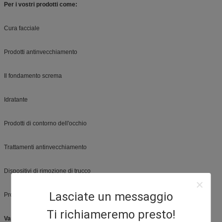
Per i vostri prodotti come:
Cura facciale
Prodotti antinvecchiamento
Il fondamento screma
Idratante
Prodotti di contorno dell'occhio
Trattamenti antinvecchiamento
Dispositivi di rimozione di trucco
Lasciate un messaggio
Prodotti del corpo
Ti richiameremo presto!
Vantaggio: