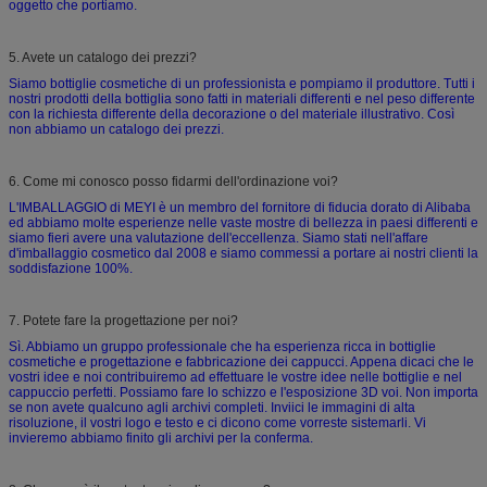
oggetto che portiamo.
5. Avete un catalogo dei prezzi?
Siamo bottiglie cosmetiche di un professionista e pompiamo il produttore. Tutti i
nostri prodotti della bottiglia sono fatti in materiali differenti e nel peso differente
con la richiesta differente della decorazione o del materiale illustrativo. Così
non abbiamo un catalogo dei prezzi.
6. Come mi conosco posso fidarmi dell'ordinazione voi?
L'IMBALLAGGIO di MEYI è un membro del fornitore di fiducia dorato di Alibaba
ed abbiamo molte esperienze nelle vaste mostre di bellezza in paesi differenti e
siamo fieri avere una valutazione dell'eccellenza. Siamo stati nell'affare
d'imballaggio cosmetico dal 2008 e siamo commessi a portare ai nostri clienti la
soddisfazione 100%.
7. Potete fare la progettazione per noi?
Sì. Abbiamo un gruppo professionale che ha esperienza ricca in bottiglie
cosmetiche e progettazione e fabbricazione dei cappucci. Appena dicaci che le
vostri idee e noi contribuiremo ad effettuare le vostre idee nelle bottiglie e nel
cappuccio perfetti. Possiamo fare lo schizzo e l'esposizione 3D voi. Non importa
se non avete qualcuno agli archivi completi. Inviici le immagini di alta
risoluzione, il vostri logo e testo e ci dicono come vorreste sistemarli. Vi
invieremo abbiamo finito gli archivi per la conferma.