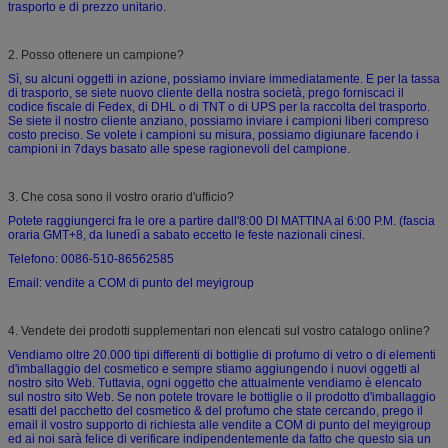
trasporto e di prezzo unitario.
2. Posso ottenere un campione?
Sì, su alcuni oggetti in azione, possiamo inviare immediatamente. E per la tassa
di trasporto, se siete nuovo cliente della nostra società, prego forniscaci il
codice fiscale di Fedex, di DHL o di TNT o di UPS per la raccolta del trasporto.
Se siete il nostro cliente anziano, possiamo inviare i campioni liberi compreso
costo preciso. Se volete i campioni su misura, possiamo digiunare facendo i
campioni in 7days basato alle spese ragionevoli del campione.
3. Che cosa sono il vostro orario d'ufficio?
Potete raggiungerci fra le ore a partire dall'8:00 DI MATTINA al 6:00 P.M. (fascia
oraria GMT+8, da lunedì a sabato eccetto le feste nazionali cinesi.
Telefono: 0086-510-86562585
Email: vendite a COM di punto del meyigroup
4. Vendete dei prodotti supplementari non elencati sul vostro catalogo online?
Vendiamo oltre 20.000 tipi differenti di bottiglie di profumo di vetro o di elementi
d'imballaggio del cosmetico e sempre stiamo aggiungendo i nuovi oggetti al
nostro sito Web. Tuttavia, ogni oggetto che attualmente vendiamo è elencato
sul nostro sito Web. Se non potete trovare le bottiglie o il prodotto d'imballaggio
esatti del pacchetto del cosmetico & del profumo che state cercando, prego il
email il vostro supporto di richiesta alle vendite a COM di punto del meyigroup
ed ai noi sarà felice di verificare indipendentemente da fatto che questo sia un