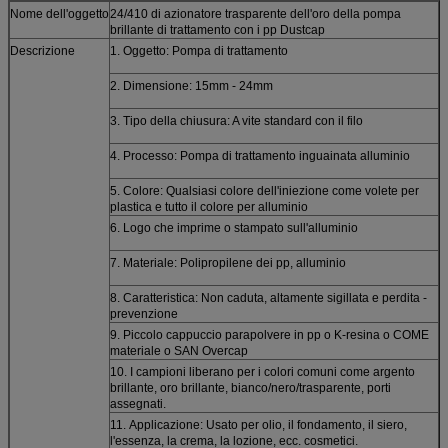
Nome dell'oggetto
24/410 di azionatore trasparente dell'oro della pompa
brillante di trattamento con i pp Dustcap
Descrizione
1. Oggetto: Pompa di trattamento
2. Dimensione: 15mm - 24mm
3. Tipo della chiusura: A vite standard con il filo
4. Processo: Pompa di trattamento inguainata alluminio
5. Colore: Qualsiasi colore dell'iniezione come volete per
plastica e tutto il colore per alluminio
6. Logo che imprime o stampato sull'alluminio
7. Materiale: Polipropilene dei pp, alluminio
8. Caratteristica: Non caduta, altamente sigillata e perdita -
prevenzione
9. Piccolo cappuccio parapolvere in pp o K-resina o COME
materiale o SAN Overcap
10. I campioni liberano per i colori comuni come argento
brillante, oro brillante, bianco/nero/trasparente, porti
assegnati.
11.
Applicazione:
Usato per olio, il fondamento, il siero,
l'essenza, la crema, la lozione, ecc. cosmetici.