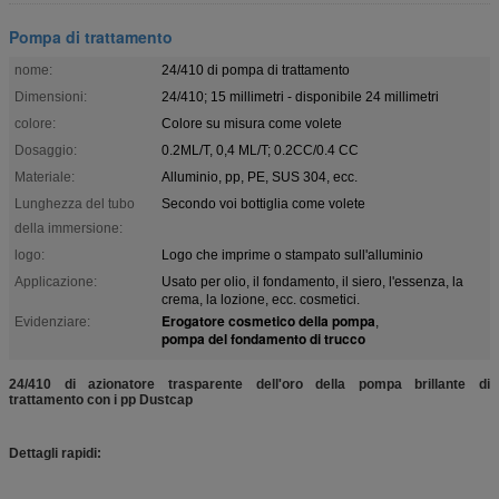
Pompa di trattamento
nome:
24/410 di pompa di trattamento
Dimensioni:
24/410; 15 millimetri - disponibile 24 millimetri
colore:
Colore su misura come volete
Dosaggio:
0.2ML/T, 0,4 ML/T; 0.2CC/0.4 CC
Materiale:
Alluminio, pp, PE, SUS 304, ecc.
Lunghezza del tubo
Secondo voi bottiglia come volete
della immersione:
logo:
Logo che imprime o stampato sull'alluminio
Applicazione:
Usato per olio, il fondamento, il siero, l'essenza, la
crema, la lozione, ecc. cosmetici.
Erogatore cosmetico della pompa
Evidenziare:
,
pompa del fondamento di trucco
24/410 di azionatore trasparente dell'oro della pompa brillante di
trattamento con i pp Dustcap
Dettagli rapidi: