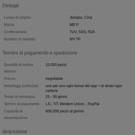
Dettagli
Luogo di origine:
Jiangsu, Cina
Marca:
MEYI
Certificazione:
TUV, SGS, FDA
Numero di modello:
MY-TP
Termini di pagamento e spedizione
Quantità di ordine
10.000 pezzi
minimo:
Prezzo:
negotiable
Imballaggi particolari:
uno per uno ogni borsa del opp + di strato ogni
cartone
Tempi di consegna:
25 - 30 giorni
Termini di pagamento:
L/C, T/T, Western Union, , PayPal
Capacità di
600.000 pezzi al giorno
alimentazione:
descrizione