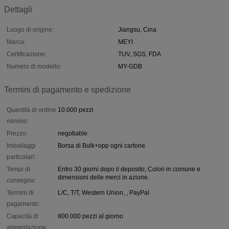
Dettagli
Luogo di origine:
Jiangsu, Cina
Marca:
MEYI
Certificazione:
TUV, SGS, FDA
Numero di modello:
MY-GDB
Termini di pagamento e spedizione
Quantità di ordine
10.000 pezzi
minimo:
Prezzo:
negotiable
Imballaggi
Borsa di Bulk+opp ogni cartone
particolari:
Tempi di
Entro 30 giorni dopo il deposito; Colori in comune e
dimensioni delle merci in azione.
consegna:
Termini di
L/C, T/T, Western Union, , PayPal
pagamento:
Capacità di
800.000 pezzi al giorno
alimentazione: