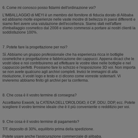
6. Come mi conosco posso fidarmi dell'ordinazione voi?
L'IMBALLAGGIO di MEYI è un membro del fornitore di fiducia dorato di Alibaba
ed abbiamo molte esperienze nelle vaste mostre di bellezza in paesi differenti e
siamo fieri avere una valutazione dell'eccellenza. Siamo stati nell'affare
d'imballaggio cosmetico dal 2008 e siamo commessi a portare ai nostri clienti la
soddisfazione 100%.
7. Potete fare la progettazione per noi?
Sì. Abbiamo un gruppo professionale che ha esperienza ricca in bottiglie
cosmetiche e progettazione e fabbricazione dei cappucci. Appena dicaci che le
vostri idee e noi contribuiremo ad effettuare le vostre idee nelle bottiglie e nel
cappuccio perfetti. Possiamo fare lo schizzo e l'esposizione 3D voi. Non importa
se non avete qualcuno agli archivi completi. Inviici le immagini di alta
risoluzione, il vostri logo e testo e ci dicono come vorreste sistemarli. Vi
invieremo abbiamo finito gli archivi per la conferma.
8. Che cosa è il vostro termine di consegna?
Accettiamo Exwork, la CATENA DELL'OROLOGIO, il CIF, DDU, DDP, ecc. Potete
scegliere il vostro termine ideale che è il più conveniente o redditizio per voi.
9. Che cosa è il vostro termine di pagamento?
T/T. deposito di 30%, equilibrio prima della spedizione.
Potete usare anche l'assicurazione commerciale di alibaba.