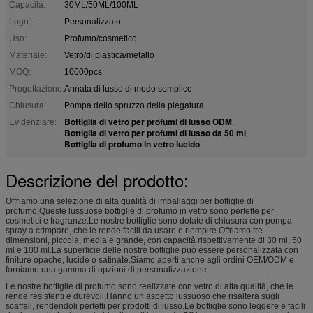
Capacità:
30ML/50ML/100ML
Logo:
Personalizzato
Uso:
Profumo/cosmetico
Materiale:
Vetro/di plastica/metallo
MOQ:
10000pcs
Progettazione:
Annata di lusso di modo semplice
Chiusura:
Pompa dello spruzzo della piegatura
Bottiglia di vetro per profumi di lusso ODM
Evidenziare:
,
Bottiglia di vetro per profumi di lusso da 50 ml
,
Bottiglia di profumo in vetro lucido
Descrizione del prodotto:
Offriamo una selezione di alta qualità di imballaggi per bottiglie di
profumo.Queste lussuose bottiglie di profumo in vetro sono perfette per
cosmetici e fragranze.Le nostre bottiglie sono dotate di chiusura con pompa
spray a crimpare, che le rende facili da usare e riempire.Offriamo tre
dimensioni, piccola, media e grande, con capacità rispettivamente di 30 ml, 50
ml e 100 ml.La superficie delle nostre bottiglie può essere personalizzata con
finiture opache, lucide o satinate.Siamo aperti anche agli ordini OEM/ODM e
forniamo una gamma di opzioni di personalizzazione.
Le nostre bottiglie di profumo sono realizzate con vetro di alta qualità, che le
rende resistenti e durevoli.Hanno un aspetto lussuoso che risalterà sugli
scaffali, rendendoli perfetti per prodotti di lusso.Le bottiglie sono leggere e facili