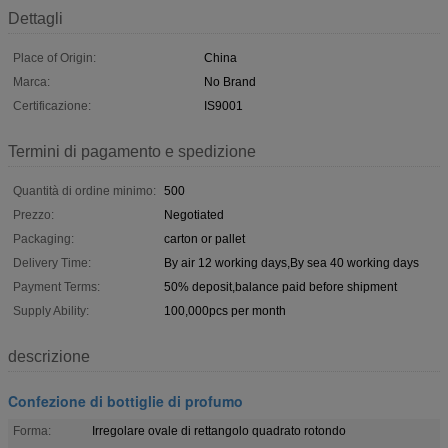
Dettagli
Place of Origin:
China
Marca:
No Brand
Certificazione:
IS9001
Termini di pagamento e spedizione
Quantità di ordine minimo:
500
Prezzo:
Negotiated
Packaging:
carton or pallet
Delivery Time:
By air 12 working days,By sea 40 working days
Payment Terms:
50% deposit,balance paid before shipment
Supply Ability:
100,000pcs per month
descrizione
Confezione di bottiglie di profumo
Forma:
Irregolare ovale di rettangolo quadrato rotondo