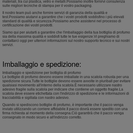
materiali, tra cui plastica, vetro e metalli.Possiamo inoltre fornirvi consulenza
sulle migliori tecniche di stampa per il vostro packaging.
Il nostro team può anche fornire servizi di garanzia della qualità e
test.Possiamo aiutarvi a garantire che i vostri prodotti soddisfino i più elevati
standard di qualità e sicurezza.Possiamo anche assistervi nel processo di
certificazione dei vostri prodotti.
Siamo qui per aiutarti a garantire che l'imballaggio della tua bottiglia di profumo
sia della massima qualità e soddisfi tutte le tue esigenze.Vi preghiamo di
contattarci oggi per ulteriori informazioni sul nostro supporto tecnico e sui nostri
servizi.
Imballaggio e spedizione:
Imballaggio e spedizione per bottiglia di profumo
Le bottiglie di profumo devono essere imballate in una scatola robusta per una
spedizione sicura.Tutte le bottiglie devono essere avvolte in pluriball per evitare
qualsiasi movimento all'interno della scatola.È necessario utilizzare nastro
adesivo fragile sulla scatola per indicare che contiene un oggetto fragile.La
scatola deve essere etichettata con l'indirizzo di spedizione e le informazioni di
tracciabilità e sigillata con nastro adesivo.
Quando si spediscono bottiglie di profumo, è importante che il pacco venga
inviato utilizzando un corriere affidabile.Il pacco dovrà essere spedito con una
firma richiesta al momento della consegna.Ciò garantirà che il pacco venga
consegnato in modo sicuro e all'indirizzo corretto.