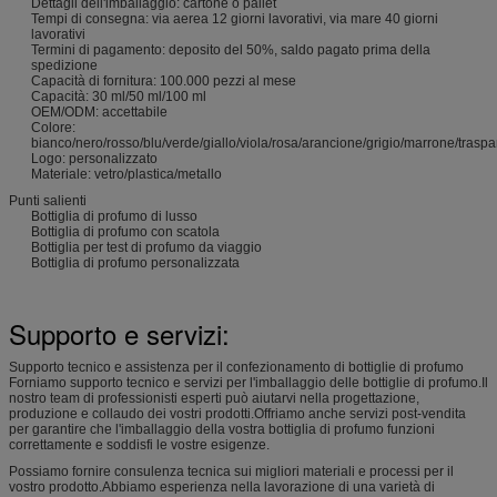
Dettagli dell'imballaggio: cartone o pallet
Tempi di consegna: via aerea 12 giorni lavorativi, via mare 40 giorni
lavorativi
Termini di pagamento: deposito del 50%, saldo pagato prima della
spedizione
Capacità di fornitura: 100.000 pezzi al mese
Capacità: 30 ml/50 ml/100 ml
OEM/ODM: accettabile
Colore:
bianco/nero/rosso/blu/verde/giallo/viola/rosa/arancione/grigio/marrone/traspa
Logo: personalizzato
Materiale: vetro/plastica/metallo
Punti salienti
Bottiglia di profumo di lusso
Bottiglia di profumo con scatola
Bottiglia per test di profumo da viaggio
Bottiglia di profumo personalizzata
Supporto e servizi:
Supporto tecnico e assistenza per il confezionamento di bottiglie di profumo
Forniamo supporto tecnico e servizi per l'imballaggio delle bottiglie di profumo.Il
nostro team di professionisti esperti può aiutarvi nella progettazione,
produzione e collaudo dei vostri prodotti.Offriamo anche servizi post-vendita
per garantire che l'imballaggio della vostra bottiglia di profumo funzioni
correttamente e soddisfi le vostre esigenze.
Possiamo fornire consulenza tecnica sui migliori materiali e processi per il
vostro prodotto.Abbiamo esperienza nella lavorazione di una varietà di