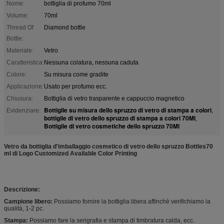
Nome:
bottiglia di profumo 70ml
Volume:
70ml
Thread Of
Diamond bottle
Bottle:
Materiale:
Vetro
Caratteristica:
Nessuna colatura, nessuna caduta
Colore:
Su misura come gradite
Applicazione:
Usato per profumo ecc.
Chiusura:
Bottiglia di vetro trasparente e cappuccio magnetico
Bottiglie su misura dello spruzzo di vetro di stampa a colori
Evidenziare:
,
bottiglie di vetro dello spruzzo di stampa a colori 70Ml
,
Bottiglie di vetro cosmetiche dello spruzzo 70Ml
Vetro da bottiglia d'imballaggio cosmetico di vetro dello spruzzo Bottles70
ml di Logo Customized Available Color Printing
Descrizione:
Campione libero:
Possiamo fornire la bottiglia libera affinchè verifichiamo la
qualità, 1-2 pc.
Stampa:
Possiamo fare la serigrafia e stampa di timbratura calda, ecc.