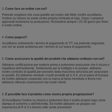
3.
Come fare un ordine con voi?
Potreste scegliere che cosa gradite sul nostro sito Web; inoltre accettiamo
l'ordine su misura se avete vostra propria richiesta di logo. Dopo i campioni
approvati inizieremo la produzione. Richiederà sempre i 25-30 giorni per finire
il vostro ordine.
4.
Come pagarvi?
Accettiamo solitamente i termini di pagamento di T/T, ma potreste negoziare
con noi se avete problema per i termini di cui sopra di pagamento.
5.
Come assicurare la qualità dei prodotti che abbiamo ordinato con voi?
Abbiamo certificazione per materia prima e potremmo assicurare che è sicura e
rispettosa dell'ambiente. Solitamente per le bottiglie e le pompe, abbiamo
nostro controllo di qualità per provarlo dalla macchina senz'aria per assicurare
la qualità. Ed abbiamo venduto i nostri prodotti ad U.S.A. ed ai paesi di Europa
ed inoltre abbiamo cooperato con la marca di fama mondiale e finora non
abbiamo ottenuto osservazioni dai nostri clienti.
6.
È possibile fare il prodotto come nostra propria progettazione?
Sì! Accettiamo l'ordine su misura e potremmo fare il vostro proprio logo come
stampa di schermo o dell'etichetta. Ed inoltre abbiamo un gruppo con
esperienza di R & S e faremo tutto avete preveduto!