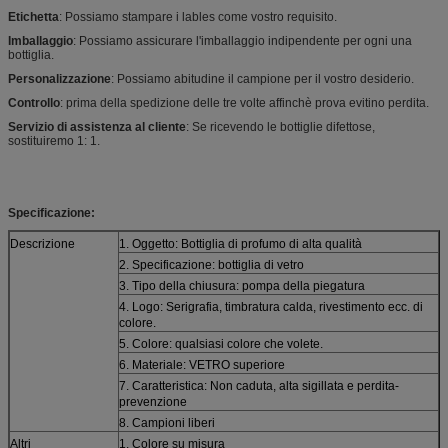
Etichetta
: Possiamo stampare i lables come vostro requisito.
Imballaggio
: Possiamo assicurare l'imballaggio indipendente per ogni una
bottiglia.
Personalizzazione
: Possiamo abitudine il campione per il vostro desiderio.
Controllo
: prima della spedizione delle tre volte affinchè prova evitino perdita.
Servizio di assistenza al cliente
: Se ricevendo le bottiglie difettose,
sostituiremo 1: 1.
Specificazione:
Descrizione
1. Oggetto: Bottiglia di profumo di alta qualità
2. Specificazione: bottiglia di vetro
3. Tipo della chiusura: pompa della piegatura
4. Logo: Serigrafia, timbratura calda, rivestimento ecc. di
colore.
5. Colore: qualsiasi colore che volete.
6. Materiale: VETRO superiore
7. Caratteristica: Non caduta, alta sigillata e perdita-
prevenzione
8. Campioni liberi
Altri
1. Colore su misura