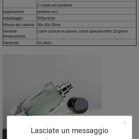
2. Usato per profumo
Applicazioni
profumo ecc…
Imballaggio
500pcs/ctn
Misure del cartone
50x 40x 35cm
Termine
Colori comuni in azione, colori speciali entro 10 giorni.
d'esecuzione
Garanzia
Un anno
Lasciate un messaggio