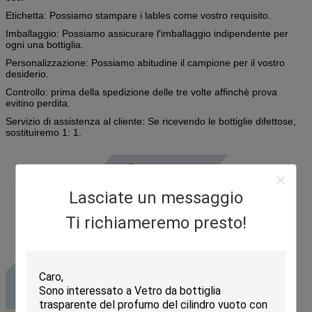
Etichetta: Possiamo stampare i lables come vostro requisito.
Imballaggio: Possiamo assicurare l'imballaggio indipendente per
ogni una bottiglia.
Personalizzazione: Possiamo abitudine il campione per il vostro
desiderio.
Controllo: prima della spedizione delle tre volte affinchè prova
evitino perdita.
Servizio di assistenza al cliente: Se ricevendo le bottiglie difettose,
sostituiremo 1: 1.
Lasciate un messaggio
Ti richiameremo presto!