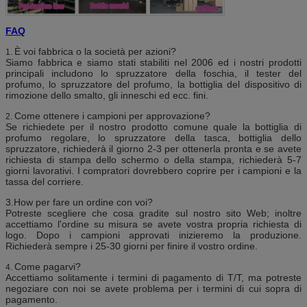
FAQ
È voi fabbrica o la società per azioni?
1.
Siamo fabbrica e siamo stati stabiliti nel 2006 ed i nostri prodotti
principali includono lo spruzzatore della foschia, il tester del
profumo, lo spruzzatore del profumo, la bottiglia del dispositivo di
rimozione dello smalto, gli inneschi ed ecc. fini.
Come ottenere i campioni per approvazione?
2.
Se richiedete per il nostro prodotto comune quale la bottiglia di
profumo regolare, lo spruzzatore della tasca, bottiglia dello
spruzzatore, richiederà il giorno 2-3 per ottenerla pronta e se avete
richiesta di stampa dello schermo o della stampa, richiederà 5-7
giorni lavorativi. I compratori dovrebbero coprire per i campioni e la
tassa del corriere.
3.How per fare un ordine con voi?
Potreste scegliere che cosa gradite sul nostro sito Web; inoltre
accettiamo l'ordine su misura se avete vostra propria richiesta di
logo. Dopo i campioni approvati inizieremo la produzione.
Richiederà sempre i 25-30 giorni per finire il vostro ordine.
Come pagarvi?
4.
Accettiamo solitamente i termini di pagamento di T/T, ma potreste
negoziare con noi se avete problema per i termini di cui sopra di
pagamento.