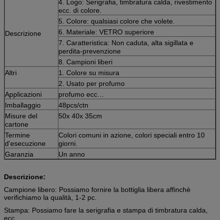
4. Logo: Serigrafia, timbratura calda, rivestimento
ecc. di colore.
5. Colore: qualsiasi colore che volete.
6. Materiale: VETRO superiore
Descrizione
7. Caratteristica: Non caduta, alta sigillata e
perdita-prevenzione
8. Campioni liberi
Altri
1. Colore su misura
2. Usato per profumo
Applicazioni
profumo ecc…
Imballaggio
48pcs/ctn
Misure del
50x 40x 35cm
cartone
Termine
Colori comuni in azione, colori speciali entro 10
d'esecuzione
giorni.
Garanzia
Un anno
Descrizione:
Campione libero: Possiamo fornire la bottiglia libera affinchè
verifichiamo la qualità, 1-2 pc.
Stampa: Possiamo fare la serigrafia e stampa di timbratura calda,
ecc.