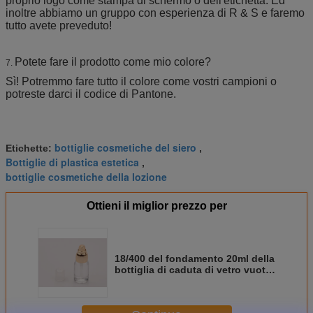
proprio logo come stampa di schermo o dell'etichetta. Ed
inoltre abbiamo un gruppo con esperienza di R & S e faremo
tutto avete preveduto!
Potete fare il prodotto come mio colore?
7.
Sì! Potremmo fare tutto il colore come vostri campioni o
potreste darci il codice di Pantone.
bottiglie cosmetiche del siero
Etichette:
,
Bottiglie di plastica estetica
,
bottiglie cosmetiche della lozione
Ottieni il miglior prezzo per
18/400 del fondamento 20ml della
bottiglia di caduta di vetro vuota
non senz'aria