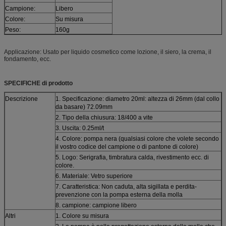
Campione:
Libero
Colore:
Su misura
Peso:
160g
Applicazione: Usato per liquido cosmetico come lozione, il siero, la crema, il
fondamento, ecc.
SPECIFICHE di prodotto
Descrizione
1. Specificazione: diametro 20ml: altezza di 26mm (dal collo
da basare) 72.09mm
2. Tipo della chiusura: 18/400 a vite
3. Uscita: 0.25ml/t
4. Colore: pompa nera (qualsiasi colore che volete secondo
il vostro codice del campione o di pantone di colore)
5. Logo: Serigrafia, timbratura calda, rivestimento ecc. di
colore.
6. Materiale: Vetro superiore
7. Caratteristica: Non caduta, alta sigillata e perdita-
prevenzione con la pompa esterna della molla
8. campione: campione libero
Altri
1. Colore su misura