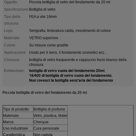
Oggetto:
Piccola bottiglia di vetro del fondamento da 20 ml
Specificazione:
Bottiglia di vetro
Tipo della
FEA a vite 18mm
chiusura:
Logo:
Serigrafia, timbratura calda, rivestimento di colore
Materiale:
VETRO superiore
Colore:
Su misura come gradite
Applicazione:
Usato per il siero, il fondamento cosmetici ecc…
Chiusura:
bottiglia di vetro trasparente e cappuccio liscio bianco della
chiusura
bottiglia di vetro vuota del fondamento 20ml
Evidenziare:
,
18/400 di bottiglia di vetro vuota del fondamento
,
Non rovesci la bottiglia senz'aria del fondamento
Piccola bottiglia di vetro del fondamento da 20 ml
Tipo di prodotto:
Bottiglia di profumo
Materiale:
Vetro, plastica, Matel
Marca:
Chenyue
Uso industriale:
Cura personale
Caratteristica:
Non caduta