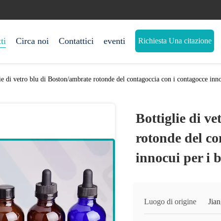
ti
Circa noi
Contattici
eventi
Richiesta Una citazione
ie di vetro blu di Boston/ambrate rotonde del contagoccia con i contagocce inn
Bottiglie di v
rotonde del co
innocui per i 
Luogo di origine
Jia