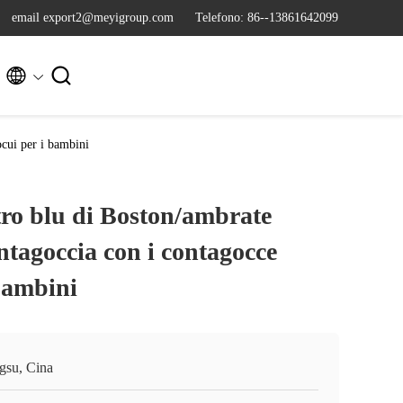
email export2@meyigroup.com
Telefono: 86--13861642099


ocui per i bambini
etro blu di Boston/ambrate
ntagoccia con i contagocce
bambini
ngsu, Cina