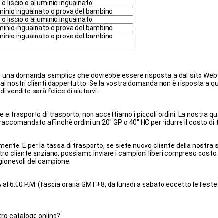
o liscio o alluminio inguainato
minio inguainato o prova del bambino
o liscio o alluminio inguainato
minio inguainato o prova del bambino
minio inguainato o prova del bambino
e una domanda semplice che dovrebbe essere risposta a dal sito Web
ai nostri clienti dappertutto. Se la vostra domanda non è risposta a 
vendite sarà felice di aiutarvi.
e trasporto di trasporto, non accettiamo i piccoli ordini. La nostra q
raccomandato affinchè ordini un 20" GP o 40" HC per ridurre il costo di 
nte. E per la tassa di trasporto, se siete nuovo cliente della nostra so
nostro cliente anziano, possiamo inviare i campioni liberi compreso cost
gionevoli del campione.
A al 6:00 P.M. (fascia oraria GMT+8, da lunedì a sabato eccetto le feste 
tro catalogo online?