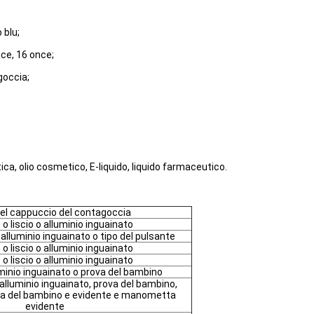
 blu;
nce, 16 once;
goccia;
ca, olio cosmetico, E-liquido, liquido farmaceutico.
del cappuccio del contagoccia
o liscio o alluminio inguainato
 alluminio inguainato o tipo del pulsante
o liscio o alluminio inguainato
o liscio o alluminio inguainato
minio inguainato o prova del bambino
 alluminio inguainato, prova del bambino,
a del bambino e evidente e manometta
evidente