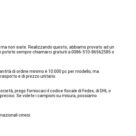
 ma non siate. Realizzando questo, abbiamo provato ad un
qui potete sempre chiamarci gratuiti a 0086-510-86562585 o
uantità di ordine minimo è 10.000 pc per modello, ma
trasporto e di prezzo unitario.
cietà, prego forniscaci il codice fiscale di Fedex, di DHL o
o preciso. Se volete i campioni su misura, possiamo
nazionali cinesi.