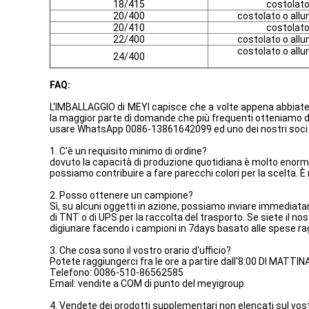
18/415
costolato 
20/400
costolato o allu
20/410
costolato 
22/400
costolato o allu
costolato o allu
24/400
FAQ:
L'IMBALLAGGIO di MEYI capisce che a volte appena abbiat
la maggior parte di domande che più frequenti otteniamo d
usare WhatsApp 0086-13861642099 ed uno dei nostri soci di 
1. C'è un requisito minimo di ordine?
dovuto la capacità di produzione quotidiana è molto enorme 
possiamo contribuire a fare parecchi colori per la scelta. È 
2. Posso ottenere un campione?
Sì, su alcuni oggetti in azione, possiamo inviare immediatame
di TNT o di UPS per la raccolta del trasporto. Se siete il 
digiunare facendo i campioni in 7days basato alle spese ra
3. Che cosa sono il vostro orario d'ufficio?
Potete raggiungerci fra le ore a partire dall'8:00 DI MATTIN
Telefono: 0086-510-86562585
Email: vendite a COM di punto del meyigroup
4. Vendete dei prodotti supplementari non elencati sul vos