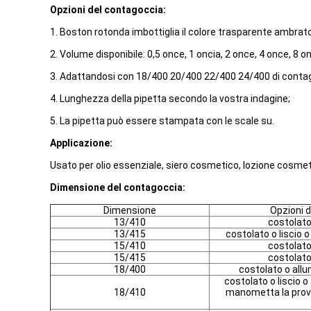
Opzioni del contagoccia:
1. Boston rotonda imbottiglia il colore trasparente ambrato
2. Volume disponibile: 0,5 once, 1 oncia, 2 once, 4 once, 8 o
3. Adattandosi con 18/400 20/400 22/400 24/400 di conta
4. Lunghezza della pipetta secondo la vostra indagine;
5. La pipetta può essere stampata con le scale su.
Applicazione:
Usato per olio essenziale, siero cosmetico, lozione cosmeti
Dimensione del contagoccia:
Dimensione
Opzioni 
13/410
costolato 
13/415
costolato o liscio o
15/410
costolato 
15/415
costolato 
18/400
costolato o allu
costolato o liscio o
18/410
manometta la prov