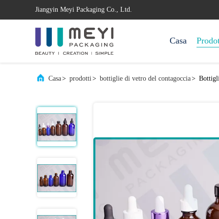
Jiangyin Meyi Packaging Co., Ltd.
Casa
Prodot
Casa
>
prodotti
>
bottiglie di vetro del contagoccia
>
Bottigl