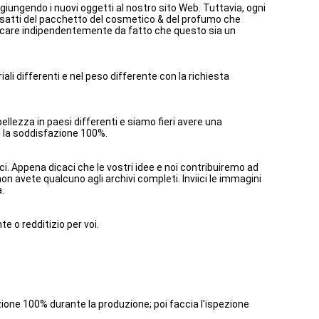
giungendo i nuovi oggetti al nostro sito Web. Tuttavia, ogni
 esatti del pacchetto del cosmetico & del profumo che
erificare indipendentemente da fatto che questo sia un
ali differenti e nel peso differente con la richiesta
llezza in paesi differenti e siamo fieri avere una
i la soddisfazione 100%.
. Appena dicaci che le vostri idee e noi contribuiremo ad
on avete qualcuno agli archivi completi. Inviici le immagini
.
e o redditizio per voi.
ione 100% durante la produzione; poi faccia l'ispezione