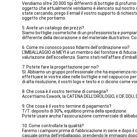
Vendiamo oltre 20.000 tipi differenti di bottiglie di profu
oggetto che attualmente vendiamo è elencato sul nostro sit
state cercando, prego il email il vostro supporto di richies
oggetto che portiamo.
5. Avete un catalogo dei prezzi?
Siamo bottiglie cosmetiche di un professionista e pompiamo il
differente della decorazione o del materiale illustrativo. C
6. Come mi conosco posso fidarmi dell'ordinazione voi?
L'IMBALLAGGIO di MEYI è un membro del fornitore di fiducia 
valutazione dell'eccellenza. Siamo stati nell'affare d'imba
7. Potete fare la progettazione per noi?
Sì. Abbiamo un gruppo professionale che ha esperienza ricc
effettuare le vostre idee nelle bottiglie e nel cappuccio pe
di alta risoluzione, il vostri logo e testo e ci dicono come v
8. Che cosa è il vostro termine di consegna?
Accettiamo Exwork, la CATENA DELL'OROLOGIO, il CIF, DDU, DDP
9. Che cosa è il vostro termine di pagamento?
T/T. deposito di 30%, equilibrio prima della spedizione.
Potete usare anche l'assicurazione commerciale di alibaba
10. Come controllate la qualità?
Faremo i campioni prima di fabbricazione in serie e dopo i
casuale prima dell'imballaggio; prendendo le immagini dopo 