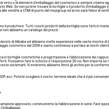
mo di vetro o di elementi d'imballaggio del cosmetico e sempre stiamo ag
o Web. Se non potete trovare le bottiglie o il prodotto d'imballaggio
ta alle vendite a COM di punto del meyigroup ed ai noi sarà felice di v
 produttore. Tutti i nostri prodotti della bottiglia sono fatti in materi
osì non abbiamo un catalogo dei prezzi.
dorato di Alibaba ed abbiamo molte esperienze nelle vaste mostre di be
llaggio cosmetico dal 2008 e siamo commessi a portare ai nostri client
a in bottiglie cosmetiche e progettazione e fabbricazione dei cappucci
rfetti. Possiamo fare lo schizzo e l'esposizione 3D voi. Non importa se n
orreste sistemarli. Vi invieremo abbiamo finito gli archivi per la conferma
, ecc. Potete scegliere il vostro termine ideale che è il più convenient
.
l campione approvato, cominceremo la fabbricazione in serie. Fare ispez
l'imballaggio.