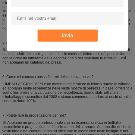
d'imballaggio del cosmetico e sempre stiamo aggiungendo i nuovi oggetti al
nostro sito Web. Tuttavia, ogni oggetto che attualmente vendiamo è elencato
sul nostro sito Web. Se non potete trovare le bottiglie o il prodotto d'imballaggio
esatti del pacchetto del cosmetico & del profumo che state cercando, prego il
email il vostro supporto di richiesta alle vendite a COM di punto del meyigroup
ed ai noi sarà felice di verificare indipendentemente da fatto che questo sia un
oggetto che portiamo.
Invia
5. Avete un catalogo dei prezzi?
Siamo bottiglie cosmetiche di un professionista e pompiamo il produttore. Tutti i
nostri prodotti della bottiglia sono fatti in materiali differenti e nel peso differente
con la richiesta differente della decorazione o del materiale illustrativo. Così
non abbiamo un catalogo dei prezzi.
6. Come mi conosco posso fidarmi dell'ordinazione voi?
L'IMBALLAGGIO di MEYI è un membro del fornitore di fiducia dorato di Alibaba
ed abbiamo molte esperienze nelle vaste mostre di bellezza in paesi differenti e
siamo fieri avere una valutazione dell'eccellenza. Siamo stati nell'affare
d'imballaggio cosmetico dal 2008 e siamo commessi a portare ai nostri clienti la
soddisfazione 100%.
7. Potete fare la progettazione per noi?
Sì. Abbiamo un gruppo professionale che ha esperienza ricca in bottiglie
cosmetiche e progettazione e fabbricazione dei cappucci. Appena dicaci che le
vostri idee e noi contribuiremo ad effettuare le vostre idee nelle bottiglie e nel