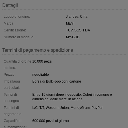
Dettagli
Luogo di origine:
Jiangsu, Cina
Marca:
MEYI
Certificazione:
TUV, SGS, FDA
Numero di modello:
MY-GDB
Termini di pagamento e spedizione
Quantità di ordine
10.000 pezzi
minimo:
Prezzo:
negotiable
Imballaggi
Borsa di Bulk+opp ogni cartone
particolari:
Tempi di
Entro 15 giorni dopo il deposito; Colori in comune e
dimensioni delle merci in azione.
consegna:
Termini di
L/C, T/T, Western Union, MoneyGram, PayPal
pagamento:
Capacità di
600.000 pezzi al giorno
alimentazione: