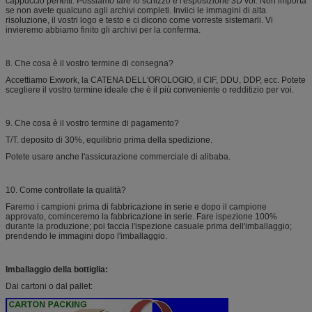
cappuccio perfetti. Possiamo fare lo schizzo e l'esposizione 3D voi. Non importa
se non avete qualcuno agli archivi completi. Inviici le immagini di alta
risoluzione, il vostri logo e testo e ci dicono come vorreste sistemarli. Vi
invieremo abbiamo finito gli archivi per la conferma.
8. Che cosa è il vostro termine di consegna?
Accettiamo Exwork, la CATENA DELL'OROLOGIO, il CIF, DDU, DDP, ecc. Potete
scegliere il vostro termine ideale che è il più conveniente o redditizio per voi.
9. Che cosa è il vostro termine di pagamento?
T/T. deposito di 30%, equilibrio prima della spedizione.
Potete usare anche l'assicurazione commerciale di alibaba.
10. Come controllate la qualità?
Faremo i campioni prima di fabbricazione in serie e dopo il campione
approvato, cominceremo la fabbricazione in serie. Fare ispezione 100%
durante la produzione; poi faccia l'ispezione casuale prima dell'imballaggio;
prendendo le immagini dopo l'imballaggio.
Imballaggio della bottiglia:
Dai cartoni o dal pallet: