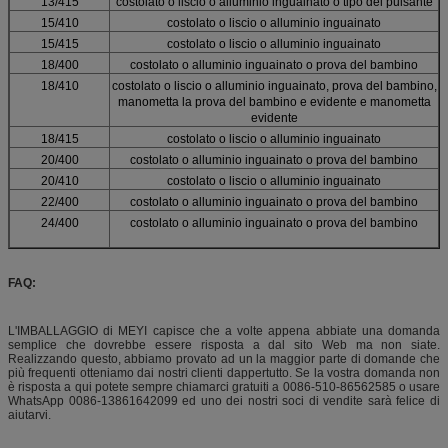
13/415
costolato o liscio o alluminio inguainato o tipo del pulsante
15/410
costolato o liscio o alluminio inguainato
15/415
costolato o liscio o alluminio inguainato
18/400
costolato o alluminio inguainato o prova del bambino
18/410
costolato o liscio o alluminio inguainato, prova del bambino,
manometta la prova del bambino e evidente e manometta
evidente
18/415
costolato o liscio o alluminio inguainato
20/400
costolato o alluminio inguainato o prova del bambino
20/410
costolato o liscio o alluminio inguainato
22/400
costolato o alluminio inguainato o prova del bambino
24/400
costolato o alluminio inguainato o prova del bambino
FAQ:
L'IMBALLAGGIO di MEYI capisce che a volte appena abbiate una domanda
semplice che dovrebbe essere risposta a dal sito Web ma non siate.
Realizzando questo, abbiamo provato ad un la maggior parte di domande che
più frequenti otteniamo dai nostri clienti dappertutto. Se la vostra domanda non
è risposta a qui potete sempre chiamarci gratuiti a 0086-510-86562585 o usare
WhatsApp 0086-13861642099 ed uno dei nostri soci di vendite sarà felice di
aiutarvi.