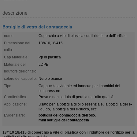
descrizione
Bottiglie di vetro del contagoccia
nome:
Coperchio a vite di plastica con il riduttore dell'orifizio
Dimensione del
18/410,18/415
collo:
Cap Materiale:
Pp di plastica
Materiale del
LDPE
riduttore dell'orifizio:
colore del cappello:
Nero o bianco
Tipo:
Cappuccio evidente ed innocuo per i bambini del
compressore
Caratteristica:
Prova e non caduta di perdita nell'alta qualità
Applicazione:
Usato per la bottiglia di olio essenziale, la bottiglia del e-
liquido, la bottiglia del e-succo, ecc
bottiglia del contagoccia dell'olio
Evidenziare:
,
mini bottiglie del contagoccia
18/410 18/415 di coperchio a vite di plastica con il riduttore dell'orifizio per la
bottiglia di olio essenziale