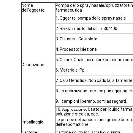
Nome
Pompa dello spray nasale/spruzzatore
dell'oggetto
farmaceutica
1. Oggetto: pompa dello spray nasale
2. Rivestimento del collo: 30/400
3. Chiusura: Costolato
4. Processo: Iniezione
5. Colore: Qualsiasi colore su misura co
Descrizione
6. Materiale: Pp
7. Caratteristica: Non caduta, altamente 
8. La guarnizione termica può aggiungers
9. I campioni liberano, porti assegnati.
10.
Applicazione:
Usato per liquido farmac
soluzione medica, ecc.
Le pompe del carico in una grande borsa
Imballaggio
dell'esportazione
Cartone
Cartone solido in 5 strati di qualità