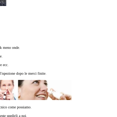
n & meno onde.
e.
e ecc.
l'ispezione dopo le merci finite.
tecnico come possiamo.
ste spedirli a noi.