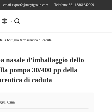
email export2@meyigroup.com
Telefono: 86--13861642099


lla bottiglia farmaceutica di caduta
 nasale d'imballaggio dello
ella pompa 30/400 pp della
aceutica di caduta
ngsu, Cina