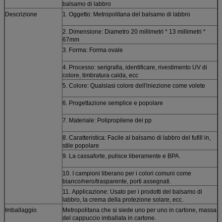
balsamo di labbro
Descrizione
1. Oggetto: Metropolitana del balsamo di labbro
2. Dimensione: Diametro 20 millimetri * 13 millimetri *
67mm
3. Forma: Forma ovale
4. Processo: serigrafia, identificare, rivestimento UV di
colore, timbratura calda, ecc
5. Colore: Qualsiasi colore dell'iniezione come volete
6. Progettazione semplice e popolare
7. Materiale: Polipropilene dei pp
8. Caratteristica: Facile al balsamo di labbro del fufill in,
stile popolare
9. La cassaforte, pulisce liberamente e BPA.
10. I campioni liberano per i colori comuni come
bianco/nero/trasparente, porti assegnati.
11.
Applicazione:
Usato per i prodotti del balsamo di
labbro, la crema della protezione solare, ecc.
Imballaggio
Metropolitana che si siede uno per uno in cartone, massa
del cappuccio imballata in cartone.