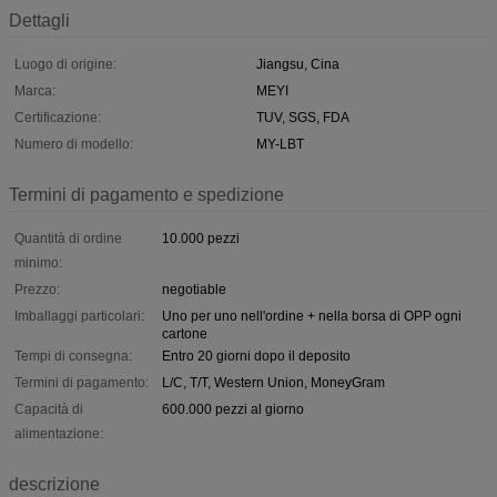
Dettagli
Luogo di origine:
Jiangsu, Cina
Marca:
MEYI
Certificazione:
TUV, SGS, FDA
Numero di modello:
MY-LBT
Termini di pagamento e spedizione
Quantità di ordine
10.000 pezzi
minimo:
Prezzo:
negotiable
Imballaggi particolari:
Uno per uno nell'ordine + nella borsa di OPP ogni
cartone
Tempi di consegna:
Entro 20 giorni dopo il deposito
Termini di pagamento:
L/C, T/T, Western Union, MoneyGram
Capacità di
600.000 pezzi al giorno
alimentazione:
descrizione