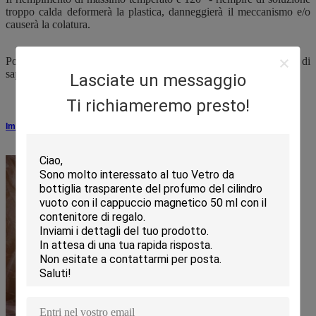
troppo calda deformerà la plastica, danneggierà il meccanismo e/o
causerà la colatura.
Potete acquistare i cappucci colorati per coordinare con gli oli che di
sapore del balsamo di labbro usate.
Lasciate un messaggio
Ti richiameremo presto!
Imballaggio