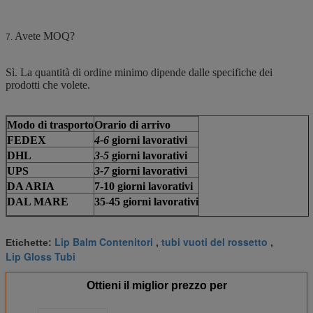
Avete MOQ?
7.
Sì. La quantità di ordine minimo dipende dalle specifiche dei
prodotti che volete.
Modo di trasporto
Orario di arrivo
FEDEX
4-6
giorni lavorativi
DHL
3-5
giorni lavorativi
UPS
3-7
giorni lavorativi
DA ARIA
7-10 giorni lavorativi
DAL MARE
35-45 giorni lavorativi
Lip Balm Contenitori
tubi vuoti del rossetto
Etichette:
,
,
Lip Gloss Tubi
Ottieni il miglior prezzo per